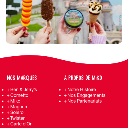
NOS MARQUES
A PROPOS DE MIKO
Ben & Jerry’s
Notre Histoire
Cornetto
Nos Engagements
Miko
Nos Partenariats
Magnum
Solero
Twister
Carte d'Or