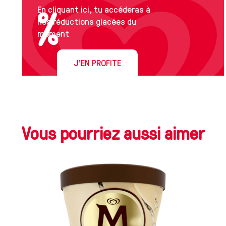
En cliquant ici, tu accéderas à
nos réductions glacées du
moment
J'EN PROFITE
Vous pourriez aussi aimer