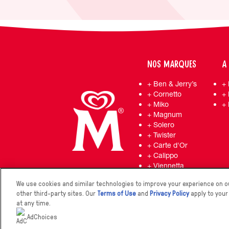
NOS MARQUES
A
Ben & Jerry’s
Cornetto
Miko
Magnum
Solero
Twister
Carte d'Or
Calippo
Viennetta
We use cookies and similar technologies to improve your experience on ou
other third-party sites. Our
Terms of Use
and
Privacy Policy
apply to your
at any time.
2026 The Magnum Ice Cream Company. 
AdChoices