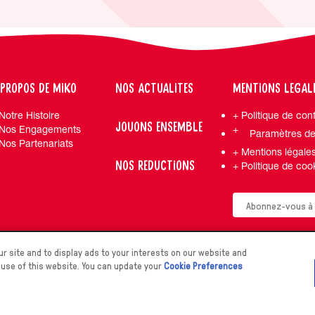
 PROPOS DE MIKO
NOS ACTUALITES
MENTIONS LEGAL
Notre Histoire
Politique de conf
JOUONS ENSEMBLE
Nos Engagements
Paramètres de
Nos Partenariats
Mentions légale
NOS REDUCTIONS
Politique de coo
r site and to display ads to your interests on our website and
 use of this website. You can update your
Cookie Preferences
All rights reserved.