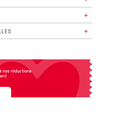
LLES
 à nos réductions
ent