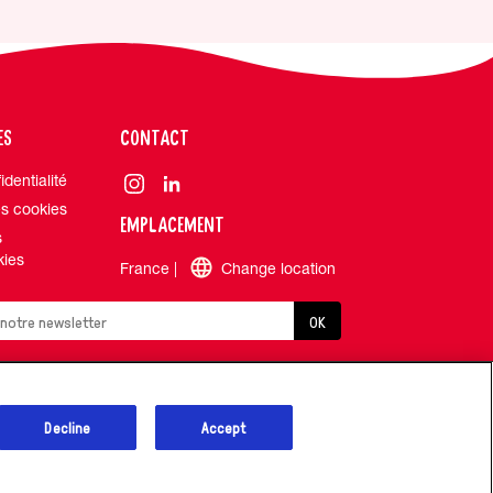
ES
CONTACT
identialité
s cookies
EMPLACEMENT
s
kies
France |
Change location
OK
Decline
Accept
Accéssibilité
Plan du site