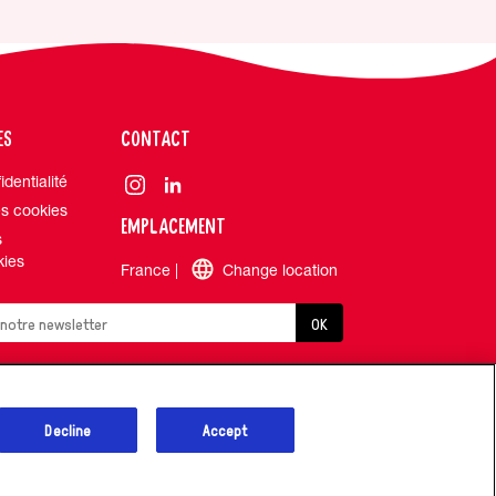
ES
CONTACT
identialité
s cookies
EMPLACEMENT
s
kies
France |
Change location
OK
Decline
Accept
Accéssibilité
Plan du site