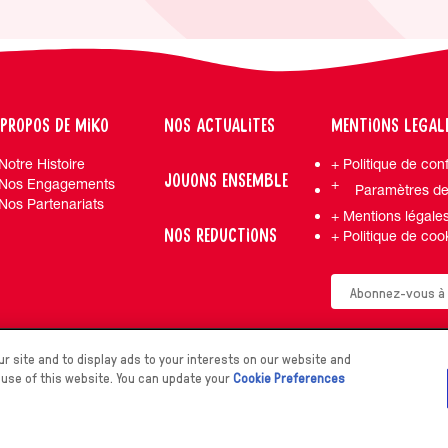
 PROPOS DE MIKO
NOS ACTUALITES
MENTIONS LEGAL
Notre Histoire
Politique de conf
JOUONS ENSEMBLE
Nos Engagements
Paramètres de
Nos Partenariats
Mentions légale
NOS REDUCTIONS
Politique de coo
r site and to display ads to your interests on our website and
 use of this website. You can update your
Cookie Preferences
All rights reserved.