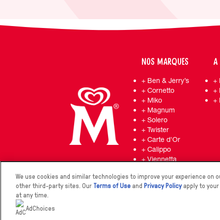
NOS MARQUES
A
Ben & Jerry’s
Cornetto
Miko
Magnum
Solero
Twister
Carte d'Or
Calippo
Viennetta
We use cookies and similar technologies to improve your experience on ou
other third-party sites. Our
Terms of Use
and
Privacy Policy
apply to your
at any time.
2026 The Magnum Ice Cream Company. 
AdChoices