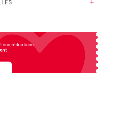
LLES
 à nos réductions
ent