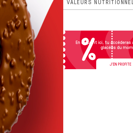
VALEURS NUTRITIONNE
En cliquant ici, tu accéderas
glacées du mom
J'EN PROFITE